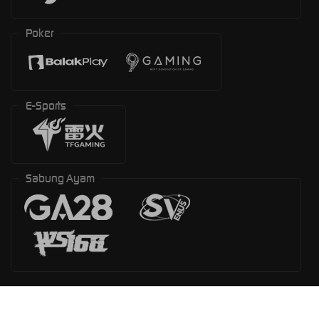
Poker
E-Sports
Sabung Ayam