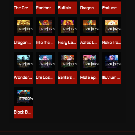
The Great Sorcery
Panthera Pardus
Buffalo Blaze
Dragon Treasure
Fortune Realm
RTP
88%
RTP
95%
RTP
96%
RTP
87%
RTP
82%
Dragon Wish
Into the Fay: Ashley
Fiery Lady
Aztec Legacy
Neko Treasure
RTP
84%
RTP
86%
RTP
83%
RTP
84%
RTP
97%
Wonders of Zeus
Oni Cosmic Atlas
Santa's Payday
Meta Space
Illuvium Master
RTP
90%
Block Buster