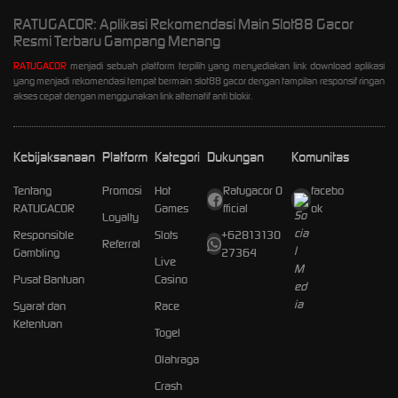
RATUGACOR: Aplikasi Rekomendasi Main Slot88 Gacor
Resmi Terbaru Gampang Menang
RATUGACOR
menjadi sebuah platform terpilih yang menyediakan link download aplikasi
yang menjadi rekomendasi tempat bermain slot88 gacor dengan tampilan responsif ringan
akses cepat dengan menggunakan link alternatif anti blokir.
Kebijaksanaan
Platform
Kategori
Dukungan
Komunitas
Tentang
Promosi
Hot
Ratugacor O
facebo
RATUGACOR
Games
fficial
ok
Loyalty
Responsible
Slots
+62813130
Referral
Gambling
27364
Live
Pusat Bantuan
Casino
Syarat dan
Race
Ketentuan
Togel
Olahraga
Crash