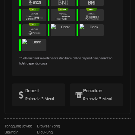
* Selama bank maintenance dan bank offline deposit dan penarikan
tidak dapat diproses
Deposit
Penarikan
Rata-rata 3 Menit
Rata-rata 5 Menit
Tanggung Jawab
Browser Yang
Bermain
Didukung