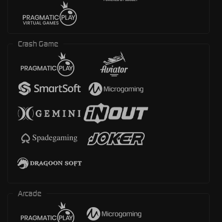
Crash Game
Arcade