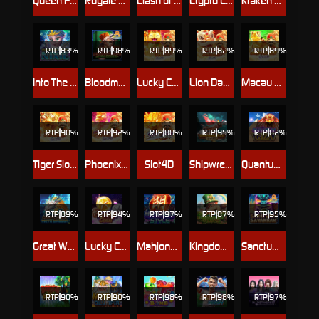
Queen Femida 2
Royale Ace
Clash of Olympus
Crypto Coin
Kraken Queen
RTP
83%
RTP
98%
RTP
89%
RTP
82%
RTP
89%
Into The Fay: Nixie
Bloodmoon Amazonia
Lucky Cat Slot4D
Lion Dance Slot4D
Macau Slot4D
RTP
90%
RTP
92%
RTP
88%
RTP
95%
RTP
82%
Tiger Slot4D
Phoenix Slot4D
Slot4D
Shipwrecked Riches
Quantum Of Giza
RTP
89%
RTP
94%
RTP
97%
RTP
87%
RTP
95%
Great Wall of Meta Dragon
Lucky Coins
Mahjong Style
Kingdom of Luck
Sanctum Of Savanah
RTP
90%
RTP
90%
RTP
98%
RTP
98%
RTP
97%