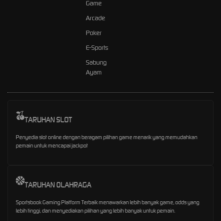
Game
Arcade
Poker
E-Sports
Sabung
Ayam
TARUHAN SLOT
Penyedia slot online dengan beragam pilihan game menarik yang memudahkan
pemain untuk mencapai jackpot
TARUHAN OLAHRAGA
Sportsbook Gaming Platform Terbaik menawarkan lebih banyak game, odds yang
lebih tinggi, dan menyediakan pilihan yang lebih banyak untuk pemain.