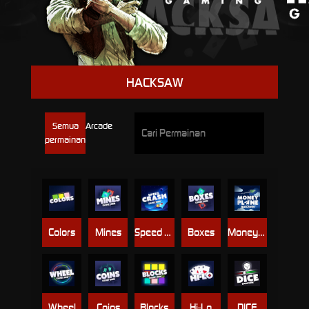
HACKSAW
Semua
Arcade
permainan
Colors
Mines
Speed Crash
Boxes
Moneyplane
Wheel
Coins
Blocks
Hi-Lo
DICE