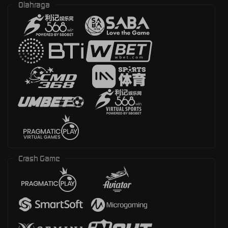
Olahraga
Crash Game