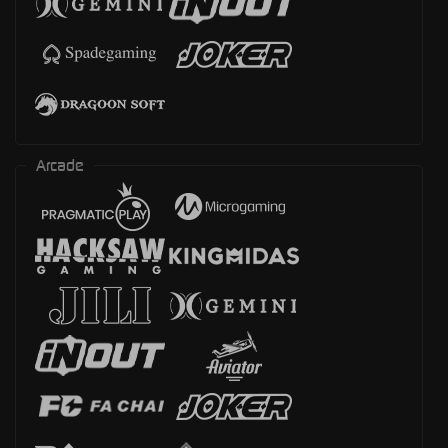
Arcade