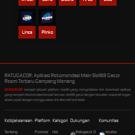
Lines
Plinko
RATUGACOR: Aplikasi Rekomendasi Main Slot88 Gacor
Resmi Terbaru Gampang Menang
RATUGACOR
menjadi sebuah platform terpilih yang menyediakan link download aplikasi
yang menjadi rekomendasi tempat bermain slot88 gacor dengan tampilan responsif ringan
akses cepat dengan menggunakan link alternatif anti blokir.
Kebijaksanaan
Platform
Kategori
Dukungan
Komunitas
Tentang
Promosi
Hot
Ratugacor O
facebo