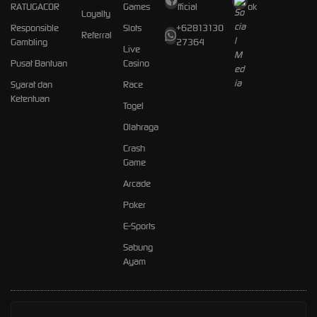
RATUGACOR
Games
fficial
ok
Loyalty
Responsible
Slots
+62813130
Referral
Gambling
27364
Live
Pusat Bantuan
Casino
Syarat dan
Race
Ketentuan
Togel
Olahraga
Crash
Game
Arcade
Poker
E-Sports
Sabung
Ayam