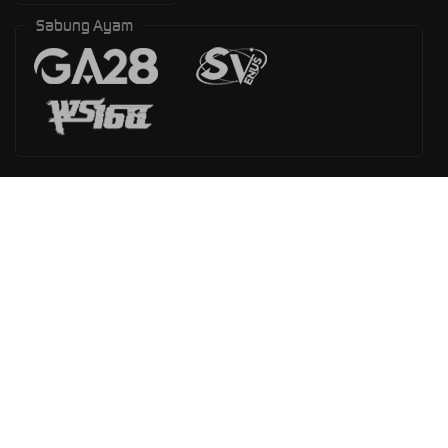
Sabung Ayam