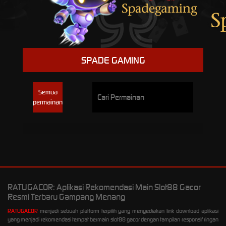
SPADE GAMING
Semua
permainan
RATUGACOR: Aplikasi Rekomendasi Main Slot88 Gacor
Resmi Terbaru Gampang Menang
RATUGACOR
menjadi sebuah platform terpilih yang menyediakan link download aplikasi
yang menjadi rekomendasi tempat bermain slot88 gacor dengan tampilan responsif ringan