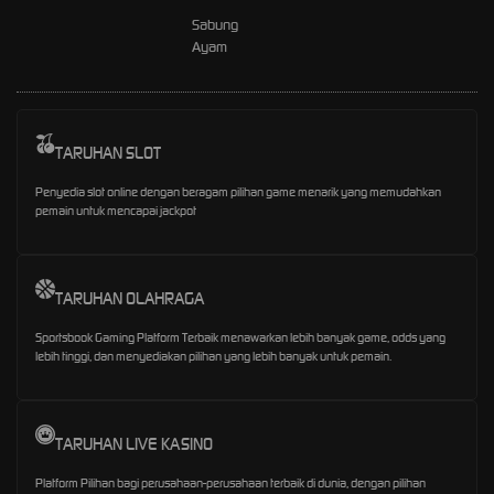
Sabung
Ayam
TARUHAN SLOT
Penyedia slot online dengan beragam pilihan game menarik yang memudahkan
pemain untuk mencapai jackpot
TARUHAN OLAHRAGA
Sportsbook Gaming Platform Terbaik menawarkan lebih banyak game, odds yang
lebih tinggi, dan menyediakan pilihan yang lebih banyak untuk pemain.
TARUHAN LIVE KASINO
Platform Pilihan bagi perusahaan-perusahaan terbaik di dunia, dengan pilihan