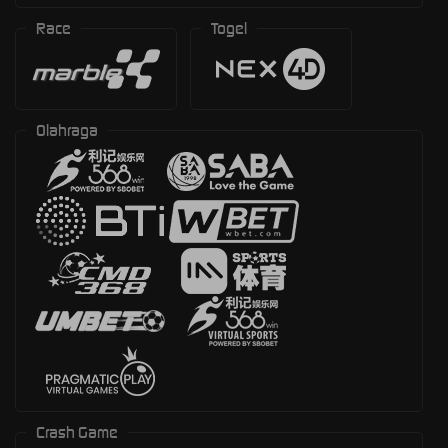
Race
Togel
Olahraga
Crash Game