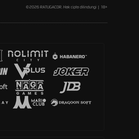
©2026 RATUGACOR. Hak cipta dilindungi | 18+