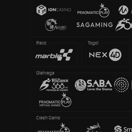
Race
Togel
Olahraga
Crash Game