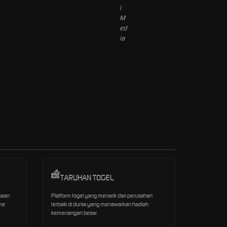
TARUHAN TOGEL
haan
Platform togel yang menarik dari perusahan
ame
terbaik di dunia yang menawarkan hadiah
kemenangan besar