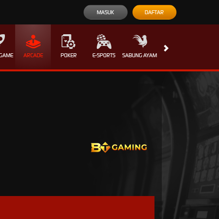
MASUK
DAFTAR
 GAME
ARCADE
POKER
E-SPORTS
SABUNG AYAM
PROMOSI