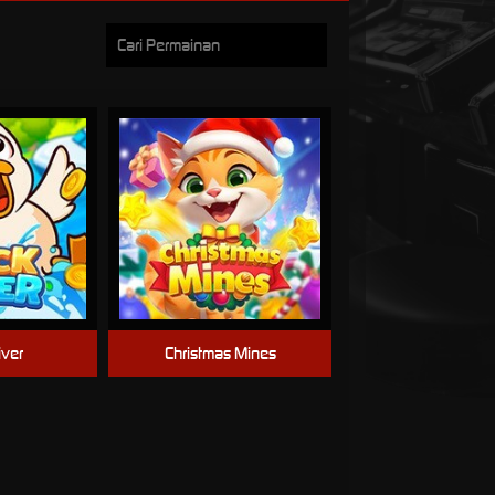
iver
Christmas Mines