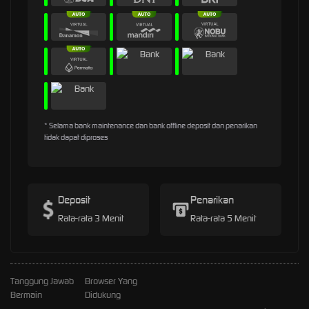
* Selama bank maintenance dan bank offline deposit dan penarikan
tidak dapat diproses
Deposit
Penarikan
Rata-rata 3 Menit
Rata-rata 5 Menit
Tanggung Jawab
Browser Yang
Bermain
Didukung