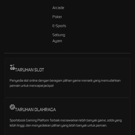
Arcade
Poker
E-Sports
Sabung
Ayam
TARUHAN SLOT
Penyedia slot online dengan beragam pilihan game menarik yang memudahkan
pemain untuk mencapai jackpot
TARUHAN OLAHRAGA
Sportsbook Gaming Platform Terbaik menawarkan lebih banyak game, odds yang
lebih tinggi, dan menyediakan pilihan yang lebih banyak untuk pemain.