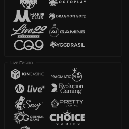
Live Casino