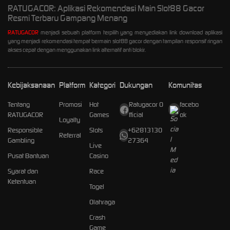
RATUGACOR: Aplikasi Rekomendasi Main Slot88 Gacor
Resmi Terbaru Gampang Menang
RATUGACOR
menjadi sebuah platform terpilih yang menyediakan link download aplikasi
yang menjadi rekomendasi tempat bermain slot88 gacor dengan tampilan responsif ringan
akses cepat dengan menggunakan link alternatif anti blokir.
Kebijaksanaan
Platform
Kategori
Dukungan
Komunitas
Tentang
Promosi
Hot
Ratugacor O
facebo
RATUGACOR
Games
fficial
ok
Loyalty
Responsible
Slots
+62813130
Referral
Gambling
27364
Live
Pusat Bantuan
Casino
Syarat dan
Race
Ketentuan
Togel
Olahraga
Crash
Game