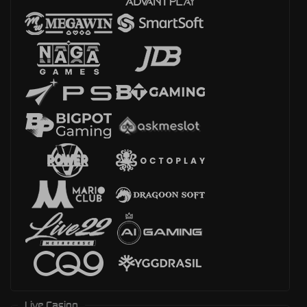
Live Casino