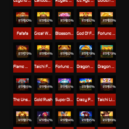
Legend of Aztec
Caribbean Treasure
Royale Expedition
Ice Age Mammoths
Golden Wuzetian
RTP
90%
RTP
92%
RTP
85%
RTP
92%
RTP
88%
Fafafa
Great Wealth
Blossom of Fortune
God Of Fortune
Fortune Koi
RTP
79%
RTP
94%
RTP
92%
RTP
79%
RTP
79%
Flame Wolves
Taichi Fortuna
Fortune Gate
Dragon Gate
Dragon Tiles
RTP
85%
RTP
84%
RTP
91%
RTP
81%
RTP
91%
The Unsurpassed Grace
Gold Rush
Super Diamond
Crazy Penguin
Taichi Lion Dance
RTP
87%
RTP
92%
RTP
84%
RTP
95%
RTP
89%