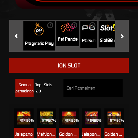
i
i
i
i
i
Facha
Fat Panda
Slot88 x PP
PG Soft
Pragmatic Play
ION SLOT
Semua
Top
Slots
permainan
20
RTP
96%
RTP
97%
RTP
98%
RTP
98%
RTP
97%
Jalapeno
MahJong Gold 2
Golden Maitreya Buddha
Jalapeno 2
Golden Fuwa