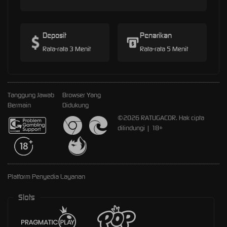
Deposit
Penarikan
Rata-rata 3 Menit
Rata-rata 5 Menit
Tanggung Jawab
Browser Yang
Bermain
Didukung
©2026 RATUGACOR. Hak cipta
dilindungi | 18+
Platform Penyedia Layanan
Slots