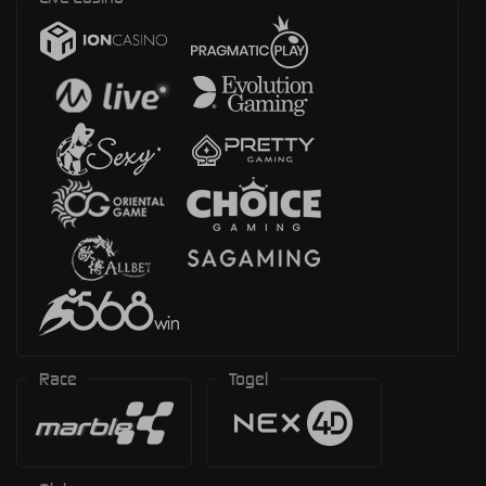
Race
Togel