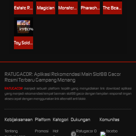
Estate Rich Man
Magician
Monster Pop
Pharaoh Treasures
The Beauties
RTP
93%
Toy Soldiers
RATUGACOR: Aplikasi Rekomendasi Main Slot88 Gacor
Resmi Terbaru Gampang Menang
RATUGACOR
menjadi sebuah platform terpilih yang menyediakan link download aplikasi
yang menjadi rekomendasi tempat bermain slot88 gacor dengan tampilan responsif ringan
akses cepat dengan menggunakan link alternatif anti blokir.
Kebijaksanaan
Platform
Kategori
Dukungan
Komunitas
Tentang
Promosi
Hot
Ratugacor O
facebo