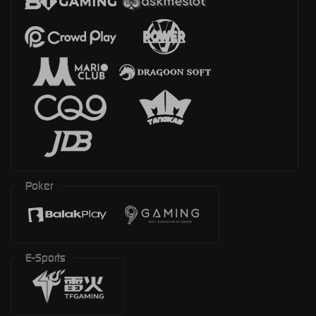
Poker
E-Sports