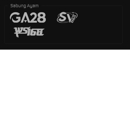
Sabung Ayam