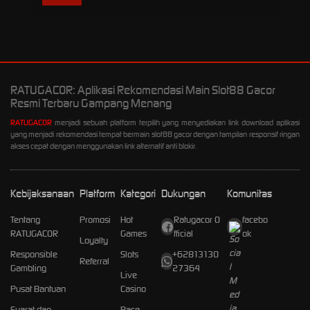
RATUGACOR: Aplikasi Rekomendasi Main Slot88 Gacor
Resmi Terbaru Gampang Menang
RATUGACOR
menjadi sebuah platform terpilih yang menyediakan link download aplikasi
yang menjadi rekomendasi tempat bermain slot88 gacor dengan tampilan responsif ringan
akses cepat dengan menggunakan link alternatif anti blokir.
Kebijaksanaan
Platform
Kategori
Dukungan
Komunitas
Tentang
Promosi
Hot
Ratugacor O
facebo
RATUGACOR
Games
fficial
ok
Loyalty
Responsible
Slots
+62813130
Referral
Gambling
27364
Live
Pusat Bantuan
Casino
Syarat dan
Race