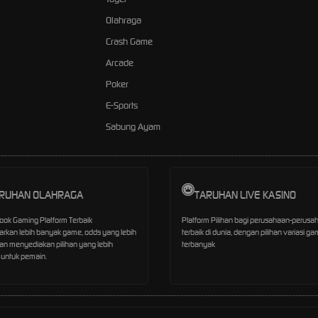
Olahraga
Crash Game
Arcade
Poker
E-Sports
Sabung Ayam
RUHAN OLAHRAGA
TARUHAN LIVE KASINO
ook Gaming Platform Terbaik
Platform Pilihan bagi perusahaan-perusa
kan lebih banyak game, odds yang lebih
terbaik di dunia, dengan pilihan variasi g
 dan menyediakan pilihan yang lebih
terbanyak
untuk pemain.