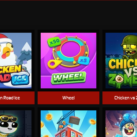
n Road Ice
Wheel
Chicken vs