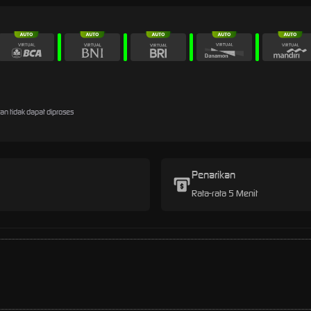
an tidak dapat diproses
Penarikan
Rata-rata 5 Menit