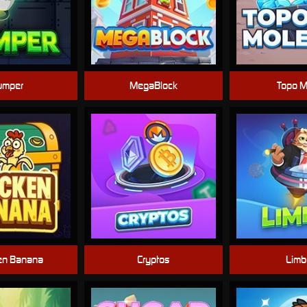
umper
MegaBlock
Topo M
en Banana
Cryptos
Limb