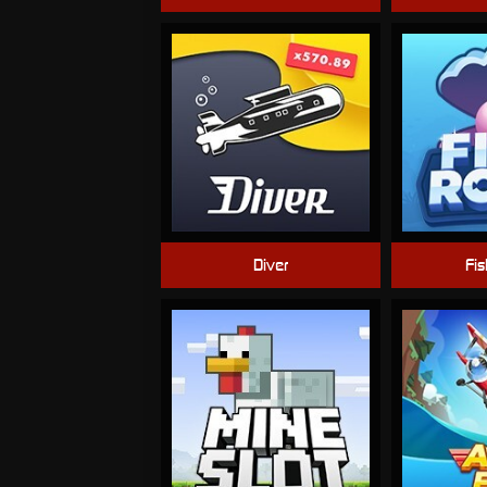
Diver
Fi