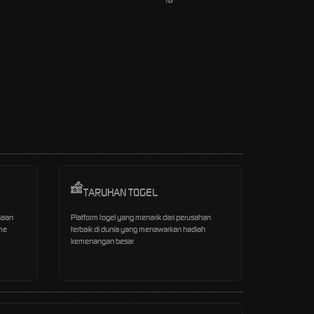
TARUHAN TOGEL
haan
Platform togel yang menarik dari perusahan
ame
terbaik di dunia yang menawarkan hadiah
kemenangan besar