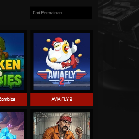
 Zombies
AVIA FLY 2