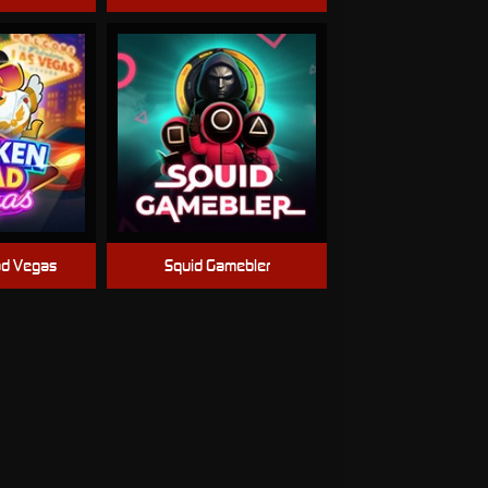
ad Vegas
Squid Gamebler