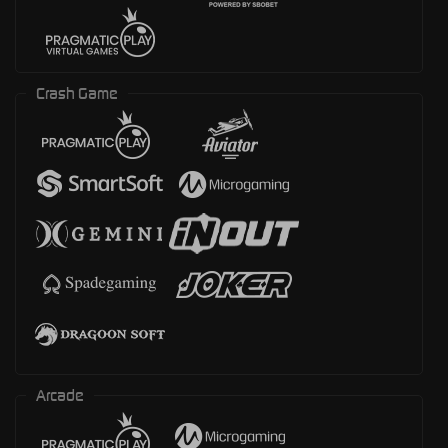
Crash Game
Arcade