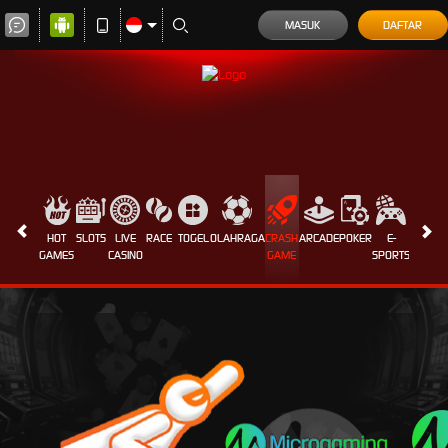
MASUK
DAFTAR
HOT
SLOTS
LIVE
RACE
TOGEL
OLAHRAGA
CRASH
ARCADE
POKER
E-
SABUN
GAMES
CASINO
GAME
SPORTS
AYAM