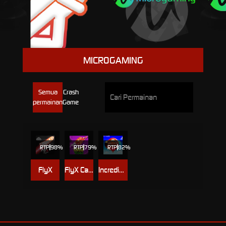
MICROGAMING
Semua
Crash
permainan
Game
RTP
98%
RTP
79%
RTP
82%
FlyX
FlyX Cash Turbo
Incredible Balloon Machine