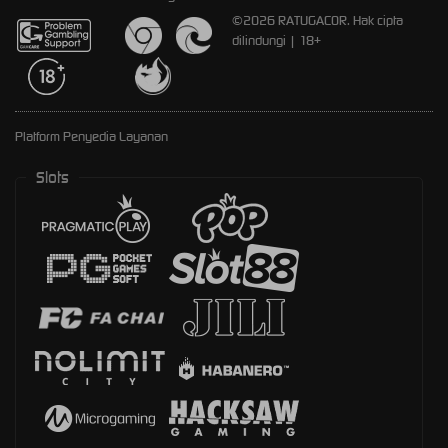
©2026 RATUGACOR. Hak cipta
dilindungi | 18+
Platform Penyedia Layanan
Slots