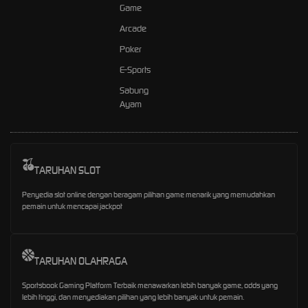
Game
Arcade
Poker
E-Sports
Sabung
Ayam
TARUHAN SLOT
Penyedia slot online dengan beragam pilihan game menarik yang memudahkan
pemain untuk mencapai jackpot
TARUHAN OLAHRAGA
Sportsbook Gaming Platform Terbaik menawarkan lebih banyak game, odds yang
lebih tinggi, dan menyediakan pilihan yang lebih banyak untuk pemain.